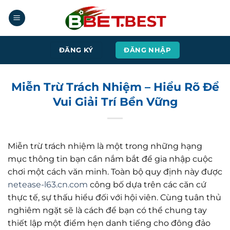
Bỏ
qua
nội
dung
ĐĂNG KÝ
ĐĂNG NHẬP
Miễn Trừ Trách Nhiệm – Hiểu Rõ Để
Vui Giải Trí Bền Vững
Miễn trừ trách nhiệm là một trong những hạng
mục thông tin bạn cần nắm bắt để gia nhập cuộc
chơi một cách văn minh. Toàn bộ quy định này được
netease-l63.cn.com
công bố dựa trên các căn cứ
thực tế, sự thấu hiểu đối với hội viên. Cùng tuân thủ
nghiêm ngặt sẽ là cách để bạn có thể chung tay
thiết lập một điểm hẹn danh tiếng cho đông đảo