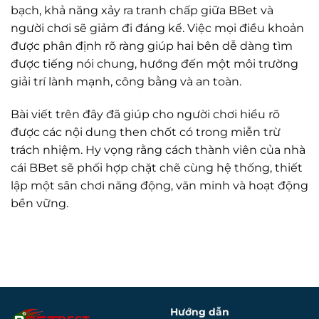
bạch, khả năng xảy ra tranh chấp giữa BBet và
người chơi sẽ giảm đi đáng kể. Việc mọi điều khoản
được phân định rõ ràng giúp hai bên dễ dàng tìm
được tiếng nói chung, hướng đến một môi trường
giải trí lành mạnh, công bằng và an toàn.
Bài viết trên đây đã giúp cho người chơi hiểu rõ
được các nội dung then chốt có trong miễn trừ
trách nhiệm. Hy vọng rằng cách thành viên của nhà
cái BBet sẽ phối hợp chặt chẽ cùng hệ thống, thiết
lập một sân chơi năng động, văn minh và hoạt động
bền vững.
Hướng dẫn