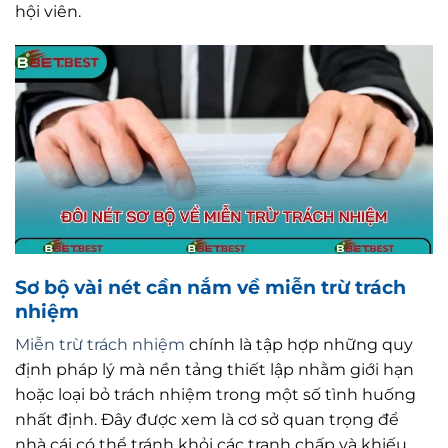
hội viên.
Sơ bộ vài nét cần nắm về miễn trừ trách
nhiệm
Miễn trừ trách nhiệm
chính là tập hợp những quy
định pháp lý mà nền tảng thiết lập nhằm giới hạn
hoặc loại bỏ trách nhiệm trong một số tình huống
nhất định. Đây được xem là cơ sở quan trọng để
nhà cái có thể tránh khỏi các tranh chấp và khiếu