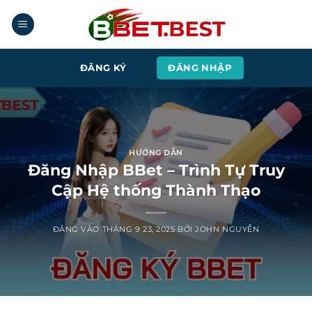
Bỏ
qua
nội
dung
ĐĂNG KÝ
ĐĂNG NHẬP
HƯỚNG DẪN
Đăng Nhập BBet – Trình Tự Truy
Cập Hệ thống Thành Thạo
ĐĂNG VÀO
THÁNG 9 23, 2025
BỞI
JOHN NGUYỄN