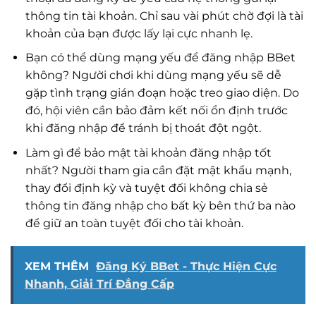
thông tin tài khoản. Chỉ sau vài phút chờ đợi là tài
khoản của bạn được lấy lại cực nhanh lẹ.
Bạn có thể dùng mạng yếu để đăng nhập BBet
không? Người chơi khi dùng mạng yếu sẽ dễ
gặp tình trạng gián đoạn hoặc treo giao diện. Do
đó, hội viên cần bảo đảm kết nối ổn định trước
khi đăng nhập để tránh bị thoát đột ngột.
Làm gì để bảo mật tài khoản đăng nhập tốt
nhất? Người tham gia cần đặt mật khẩu mạnh,
thay đổi định kỳ và tuyệt đối không chia sẻ
thông tin đăng nhập cho bất kỳ bên thứ ba nào
để giữ an toàn tuyệt đối cho tài khoản.
XEM THÊM
Đăng Ký BBet - Thực Hiện Cực
Nhanh, Giải Trí Đẳng Cấp