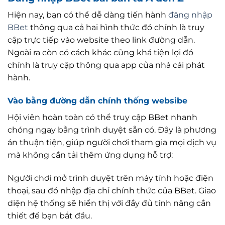
Hiện nay, bạn có thể dễ dàng tiến hành
đăng nhập
BBet
thông qua cả hai hình thức đó chính là truy
cập trực tiếp vào website theo link đường dẫn.
Ngoài ra còn có cách khác cũng khá tiện lợi đó
chính là truy cập thông qua app của nhà cái phát
hành.
Vào bằng đường dẫn chính thống websibe
Hội viên hoàn toàn có thể truy cập BBet nhanh
chóng ngay bằng trình duyệt sẵn có. Đây là phương
án thuận tiện, giúp người chơi tham gia mọi dịch vụ
mà không cần tải thêm ứng dụng hỗ trợ:
Người chơi mở trình duyệt trên máy tính hoặc điện
thoại, sau đó nhập địa chỉ chính thức của BBet. Giao
diện hệ thống sẽ hiển thị với đầy đủ tính năng cần
thiết để bạn bắt đầu.