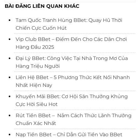
BÀI ĐĂNG LIÊN QUAN KHÁC
Tam Quốc Tranh Hùng BBet: Quay Hũ Thời
Chiến Cực Cuốn Hút
Vip Club BBet – Điểm Đến Cho Các Dân Chơi
Hàng Đầu 2025
Đại Lý BBet: Công Việc Tại Nhà Trong Mơ Của
Hàng Triệu Người
Liên Hệ BBet – 5 Phương Thức Kết Nối Nhanh
Nhất Hiện Nay
Khuyến Mãi BBet: Cơ Hội Săn Thưởng Khủng
Cực Hời Siêu Hot
Rút Tiền BBet – Nắm Cách Thức Lãnh Thưởng
Chuẩn Xác Nhất
Nạp Tiền BBet – Chỉ Dẫn Gửi Tiền Vào BBet