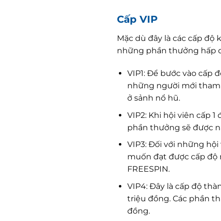
Cấp VIP
Mặc dù đây là các cấp độ
những phần thưởng hấp 
VIP1: Để bước vào cấp đ
những người mới tham 
ở sảnh nổ hũ.
VIP2: Khi hội viên cấp 1
phần thưởng sẽ được n
VIP3: Đối với những hộ
muốn đạt được cấp độ n
FREESPIN.
VIP4: Đây là cấp độ thà
triệu đồng. Các phần th
đồng.