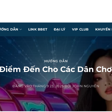
ƯỚNG DẪN
LINK BBET
ĐẠI LÝ
VIP CLUB
KHUYẾN 
HƯỚNG DẪN
– Điểm Đến Cho Các Dân Chơ
ĐĂNG VÀO
THÁNG 9 23, 2025
BỞI
JOHN NGUYỄN