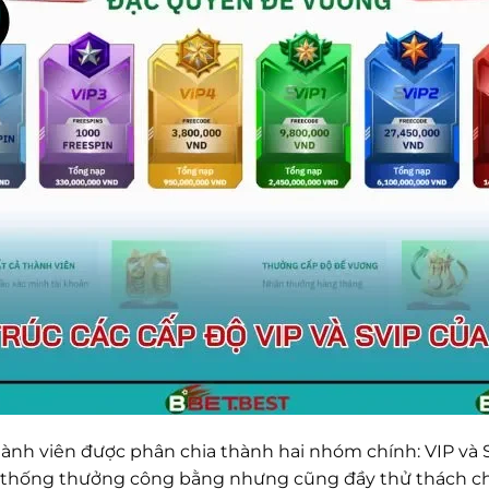
hành viên được phân chia thành hai nhóm chính: VIP và 
ệ thống thưởng công bằng nhưng cũng đầy thử thách ch