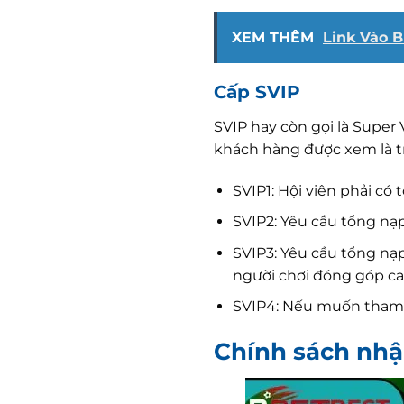
XEM THÊM
Link Vào 
Cấp SVIP
SVIP hay còn gọi là Super
khách hàng được xem là t
SVIP1: Hội viên phải có
SVIP2: Yêu cầu tổng nạ
SVIP3: Yêu cầu tổng nạp
người chơi đóng góp ca
SVIP4: Nếu muốn tham g
Chính sách nhậ