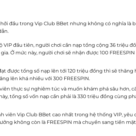
 khởi đầu trong Vip Club BBet nhưng không có nghĩa là
dẫn.
ộ VIP đầu tiên, người chơi cần nạp tổng cộng 36 triệu 
gia. Ở mức này, người chơi sẽ nhận được 100 FREESPIN
 đạt được tổng số nạp lên tới 120 triệu đồng thì sẽ thăng 
âng lên khá nhiều với 300 FREESPIN.
i viên thực sự nghiêm túc và muốn khám phá sâu hơn, cấ
ày, tổng số vốn nạp cần phải là 330 triệu đồng cùng p
nh viên Vip Club BBet cao nhất trong hệ thống VIP, yêu
ưởng không còn là FREESPIN mà chuyển sang tiền mặt với