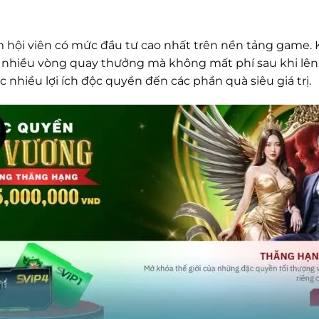
hội viên có mức đầu tư cao nhất trên nền tảng game.
a nhiều vòng quay thưởng mà không mất phí sau khi lên
nhiều lợi ích độc quyền đến các phần quà siêu giá trị.