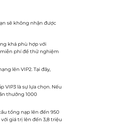
 bạn sẽ không nhận được
đồng khá phù hợp với
 miễn phí để thử nghiệm
hạng lên VIP2. Tại đây,
p VIP3 là sự lựa chọn. Nếu
hần thưởng 1000
 cầu tổng nạp lên đến 950
 giá trị lên đến 3,8 triệu