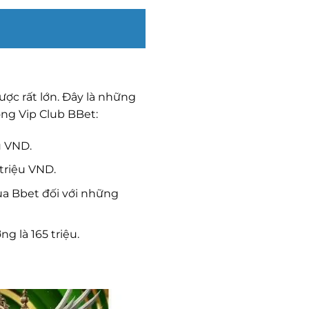
ợc rất lớn. Đây là những
ng Vip Club BBet:
u VND.
triệu VND.
của Bbet đối với những
 là 165 triệu.