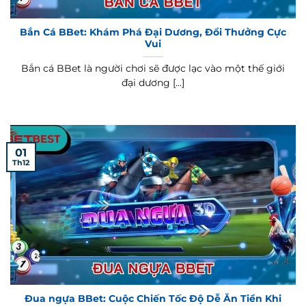
Bắn Cá BBet: Khám Phá Đại Dương, Đổi Thưởng Cực
Vui
Bắn cá BBet là người chơi sẽ được lạc vào một thế giới
đại dương [...]
01
Th12
Đua ngựa BBet: Cuộc Chiến Tốc Độ Dễ Ăn Tiền Khi