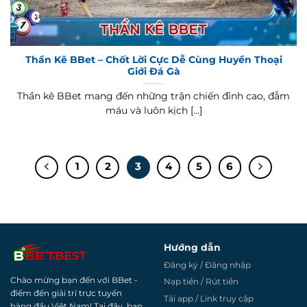
Thần Kê BBet – Chốt Lời Cực Dễ Cùng Huyền Thoại
Giới Đá Gà
Thần kê BBet mang đến những trận chiến đỉnh cao, đẫm
máu và luôn kịch [...]
1
2
3
4
5
6
Hướng dẫn
Đăng ký
/
Đăng nhập
Chào mừng bạn đến với BBet -
Nạp tiền
/
Rút tiền
điểm đến giải trí trực tuyến
Tải app
/
Link truy cập
hàng đầu Việt Nam! Tại đây, bạn