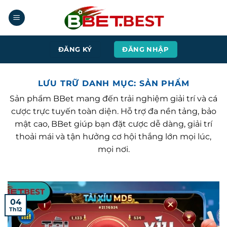
Bỏ
qua
nội
dung
ĐĂNG KÝ
ĐĂNG NHẬP
LƯU TRỮ DANH MỤC:
SẢN PHẨM
Sản phẩm BBet mang đến trải nghiệm giải trí và cá
cược trực tuyến toàn diện. Hỗ trợ đa nền tảng, bảo
mật cao, BBet giúp bạn đặt cược dễ dàng, giải trí
thoải mái và tận hưởng cơ hội thắng lớn mọi lúc,
mọi nơi.
04
Th12