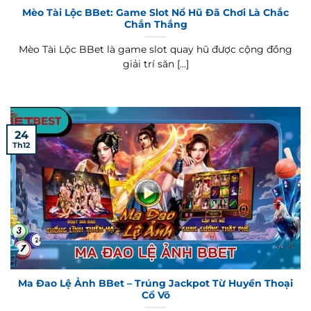
Mèo Tài Lộc BBet: Game Slot Nổ Hũ Đã Chơi Là Chắc
Chắn Thắng
Mèo Tài Lộc BBet là game slot quay hũ được cộng đồng
giải trí săn [...]
24
Th12
Ma Đao Lệ Ảnh BBet – Trúng Jackpot Từ Huyền Thoại
Cổ Võ