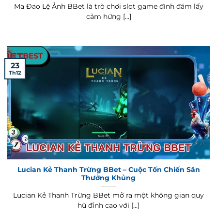
Ma Đao Lệ Ảnh BBet là trò chơi slot game đình đám lấy
cảm hứng [...]
23
Th12
Lucian Kẻ Thanh Trừng BBet – Cuộc Tốn Chiến Săn
Thưởng Khủng
Lucian Kẻ Thanh Trừng BBet mở ra một không gian quy
hũ đỉnh cao với [...]