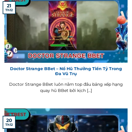
21
Th12
Doctor Strange BBet – Nổ Hũ Thưởng Tiền Tỷ Trong
Đa Vũ Trụ
Doctor Strange BBet luôn nằm top đầu bảng xếp hạng
quay hũ BBet bởi kịch [...]
20
Th12