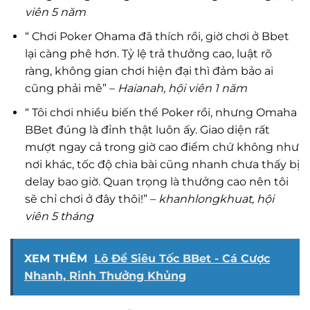
viên 5 năm
“ Chơi Poker Ohama đã thích rồi, giờ chơi ở Bbet
lại càng phê hơn. Tỷ lệ trả thưởng cao, luật rõ
ràng, không gian chơi hiện đại thì đảm bảo ai
cũng phải mê” –
Haianah, hội viên 1 năm
“ Tôi chơi nhiều biến thể Poker rồi, nhưng Omaha
BBet đúng là đỉnh thật luôn ấy. Giao diện rất
mượt ngay cả trong giờ cao điểm chứ không như
nơi khác, tốc độ chia bài cũng nhanh chưa thấy bị
delay bao giờ. Quan trọng là thưởng cao nên tôi
sẽ chỉ chơi ở đây thôi!” –
khanhlongkhuat, hội
viên 5 tháng
XEM THÊM
Lô Đề Siêu Tốc BBet - Cá Cược
Nhanh, Rinh Thưởng Khủng