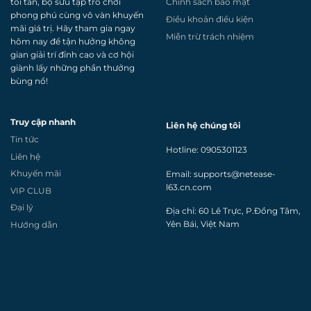
tối tân, bộ sưu tập trò chơi
Chính sách bảo mật
phong phú cùng vô vàn khuyến
Điều khoản điều kiện
mãi giá trị. Hãy tham gia ngay
Miễn trừ trách nhiệm
hôm nay để tận hưởng không
gian giải trí đỉnh cao và cơ hội
giành lấy những phần thưởng
bùng nổ!
Truy cập nhanh
Liên hệ chúng tôi
Tin tức
Hotline: 0905301123
Liên hệ
Khuyến mãi
Email:
supports@netease-
l63.cn.com
VIP CLUB
Đại lý
Địa chỉ: 60 Lê Trực, P.Đồng Tâm,
Yên Bái, Việt Nam
Hướng dẫn