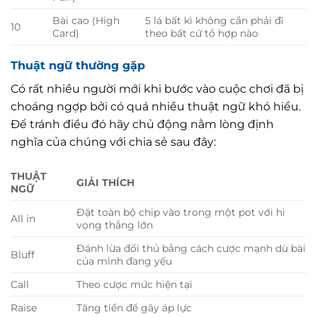
Bài cao (High
5 lá bất kì không cần phải đi
10
Card)
theo bất cứ tổ hợp nào
Thuật ngữ thường gặp
Có rất nhiều người mới khi bước vào cuộc chơi đã bị
choáng ngợp bởi có quá nhiều thuật ngữ khó hiểu.
Để tránh điều đó hãy chủ động nằm lòng định
nghĩa của chúng với chia sẻ sau đây:
THUẬT
GIẢI THÍCH
NGỮ
Đặt toàn bộ chip vào trong một pot với hi
All in
vọng thắng lớn
Đánh lừa đối thủ bằng cách cược mạnh dù bài
Bluff
của mình đang yếu
Call
Theo cược mức hiện tại
Raise
Tăng tiền để gây áp lực